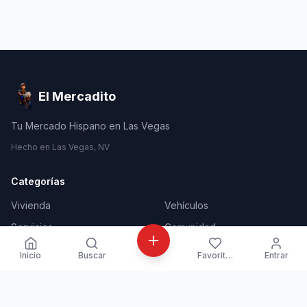
El Mercadito
Tu Mercado Hispano en Las Vegas
Hecho en Las Vegas, NV
Categorías
Vivienda
Vehículos
Servicios
Comunidad
Trabajos
Eventos
Inicio
Buscar
Favoritos
Entrar
Se Vende
Directorio de Negocios