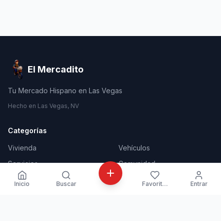
El Mercadito
Tu Mercado Hispano en Las Vegas
Hecho en Las Vegas, NV
Categorías
Vivienda
Vehículos
Servicios
Comunidad
Trabajos
Eventos
Inicio
Buscar
Favoritos
Entrar
Se Vende
Directorio de Negocios